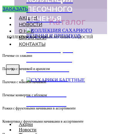
ПЕСОЧНОГО
ЗАКАЗАТЬ
ПЕЧЕНЬЯ
АКЦИИ
Каталог
НОВОСТИ
О НАС
ВАКАНСИИ
КОЛЛЕКЦИЯ ВОСТОЧНЫХ МУЧНЫХ СЛАДОСТЕЙ
КОНТАКТЫ
КОЛЛЕКЦИЯ
Печенье со злаками
САХАРНОГО
ПЕЧЕНЬЯ И
Палочка с начинкой и арахисом
X
ПРЯНИКОВ
Палочки с маковой начинкой
СУХАРИКИ
Печенье конвертик с яблоком
БАГЕТНЫЕ
Рожки с фруктовыми начинками в ассортименте
Конвертики с фруктовыми начинками в ассортименте
Акции
Новости