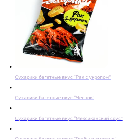
Сухарики багетные вкус “Рак с укропом”
Сухарики багетные вкус “Чеснок”
Сухарики багетные вкус “Мексиканский соус”