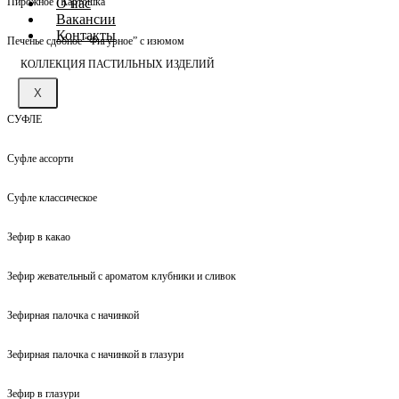
О нас
Пирожное “Картошка”
Вакансии
Контакты
Печенье сдобное “Фигурное” с изюмом
КОЛЛЕКЦИЯ ПАСТИЛЬНЫХ ИЗДЕЛИЙ
X
СУФЛЕ
Суфле ассорти
Суфле классическое
Зефир в какао
Зефир жевательный с ароматом клубники и сливок
Зефирная палочка с начинкой
Зефирная палочка с начинкой в глазури
Зефир в глазури