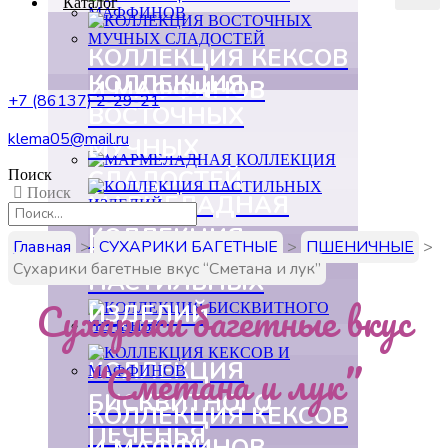
Каталог
КОЛЛЕКЦИЯ КЕКСОВ
КОЛЛЕКЦИЯ
И МАФФИНОВ
+7 (86137) 2-29-21
ВОСТОЧНЫХ
klema05@mail.ru
МУЧНЫХ
СЛАДОСТЕЙ
Поиск
Поиск
МАРМЕЛАДНАЯ
КОЛЛЕКЦИЯ
КОЛЛЕКЦИЯ
Главная
>
СУХАРИКИ БАГЕТНЫЕ
>
ПШЕНИЧНЫЕ
>
Сухарики багетные вкус “Сметана и лук”
ПАСТИЛЬНЫХ
Сухарики багетные вкус
ИЗДЕЛИЙ
“Сметана и лук”
КОЛЛЕКЦИЯ
БИСКВИТНОГО
КОЛЛЕКЦИЯ КЕКСОВ
ПЕЧЕНЬЯ
И МАФФИНОВ