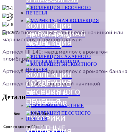
КОЛЛЕКЦИЯ
Бисквитное печенье с вишневой начинкой или
МАРМЕЛАДНАЯ
ПЕСОЧНОГО
маршмеллоу в темной глазури.
КОЛЛЕКЦИЯ
ПЕЧЕНЬЯ
Артикул ПГ140: маршмеллоу с ароматом
пломбира
Артикул ПГ141: маршмеллоу с ароматом банана
КОЛЛЕКЦИЯ
КОЛЛЕКЦИЯ
САХАРНОГО
Артикул ПГ142: с вишневой начинкой
БИСКВИТНОГО
ПЕЧЕНЬЯ И
Детали
ПЕЧЕНЬЯ
ПРЯНИКОВ
Вес
2,7 кг, 3 кг
СУХАРИКИ
БАГЕТНЫЕ
Срок годности
90 дней
КОЛЛЕКЦИЯ