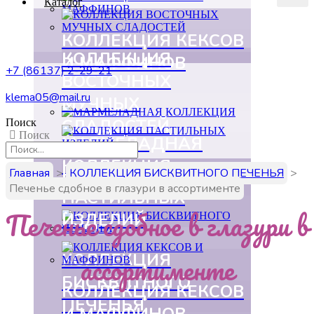
Каталог
КОЛЛЕКЦИЯ КЕКСОВ
КОЛЛЕКЦИЯ
И МАФФИНОВ
+7 (86137) 2-29-21
ВОСТОЧНЫХ
klema05@mail.ru
МУЧНЫХ
СЛАДОСТЕЙ
Поиск
Поиск
МАРМЕЛАДНАЯ
КОЛЛЕКЦИЯ
КОЛЛЕКЦИЯ
Главная
>
КОЛЛЕКЦИЯ БИСКВИТНОГО ПЕЧЕНЬЯ
>
Печенье сдобное в глазури в ассортименте
ПАСТИЛЬНЫХ
Печенье сдобное в глазури в
ИЗДЕЛИЙ
ассортименте
КОЛЛЕКЦИЯ
БИСКВИТНОГО
КОЛЛЕКЦИЯ КЕКСОВ
ПЕЧЕНЬЯ
И МАФФИНОВ