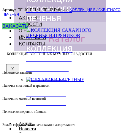
ПЕСОЧНОГО
Артикул
ПГ140, ПГ141, ПГ142
Рубрика
КОЛЛЕКЦИЯ БИСКВИТНОГО
ПЕЧЕНЬЯ
ПЕЧЕНЬЯ
АКЦИИ
НОВОСТИ
ЗАКАЗАТЬ
О НАС
Каталог
ВАКАНСИИ
КОНТАКТЫ
КОЛЛЕКЦИЯ
КОЛЛЕКЦИЯ ВОСТОЧНЫХ МУЧНЫХ СЛАДОСТЕЙ
САХАРНОГО
ПЕЧЕНЬЯ И
X
Печенье со злаками
ПРЯНИКОВ
Палочка с начинкой и арахисом
СУХАРИКИ
Палочки с маковой начинкой
БАГЕТНЫЕ
Печенье конвертик с яблоком
Акции
Рожки с фруктовыми начинками в ассортименте
Новости