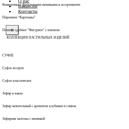
О нас
Конвертики с фруктовыми начинками в ассортименте
Вакансии
Контакты
Пирожное “Картошка”
X
Печенье сдобное “Фигурное” с изюмом
КОЛЛЕКЦИЯ ПАСТИЛЬНЫХ ИЗДЕЛИЙ
СУФЛЕ
Суфле ассорти
Суфле классическое
Зефир в какао
Зефир жевательный с ароматом клубники и сливок
Зефирная палочка с начинкой