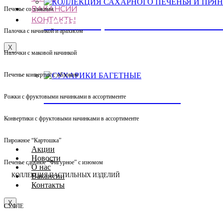
ВАКАНСИИ
Печенье со злаками
КОНТАКТЫ
КОЛЛЕКЦИЯ САХАРНОГО ПЕ
Палочка с начинкой и арахисом
X
Палочки с маковой начинкой
Печенье конвертик с яблоком
СУХАРИКИ БАГЕТНЫЕ
Рожки с фруктовыми начинками в ассортименте
Конвертики с фруктовыми начинками в ассортименте
Пирожное “Картошка”
Акции
Новости
Печенье сдобное “Фигурное” с изюмом
О нас
Вакансии
КОЛЛЕКЦИЯ ПАСТИЛЬНЫХ ИЗДЕЛИЙ
Контакты
X
СУФЛЕ