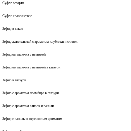
Суфле ассорти
Суфле классическое
Зефир в какао
Зефир жевательный с ароматом клубники и сливок
Зефирная палочка с начинкой
Зефирная палочка с начинкой в глазури
Зефир в глазури
Зефир с ароматом пломбира в глазури
Зефир с ароматом сливок и ванили
Зефир с ванильно-персиковым ароматом