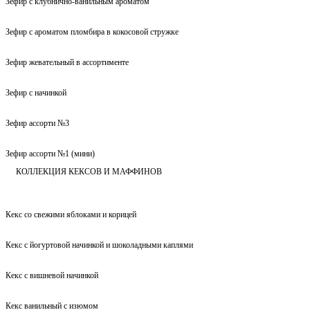
Зефир с клубнично-ванильным ароматом
Зефир с ароматом пломбира в кокосовой стружке
Зефир жевательный в ассортименте
Зефир с начинкой
Зефир ассорти №3
Зефир ассорти №1 (мини)
КОЛЛЕКЦИЯ КЕКСОВ И МАФФИНОВ
Кекс со свежими яблоками и корицей
Кекс с йогуртовой начинкой и шоколадными каплями
Кекс с вишневой начинкой
Кекс ванильный с изюмом