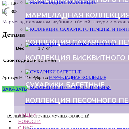
МАРМЕЛАДНАЯ КОЛЛЕКЦИ
Мармелад с ароматом клубники в белой глазури и розово
Детали
КОЛЛЕКЦИЯ САХАРНОГО ПЕ
Вес
1,7 кг
КОЛЛЕКЦИЯ БИСКВИТНОГО 
Срок годности
90 дней
Артикул
МГ416
Рубрика
МАРМЕЛАДНАЯ КОЛЛЕКЦИЯ
СУХАРИКИ БАГЕТНЫЕ
ЗАКАЗАТЬ
КОЛЛЕКЦИЯ ПЕСОЧНОГО П
АКЦИИ
КОЛЛЕКЦИЯ ВОСТОЧНЫХ МУЧНЫХ СЛАДОСТЕЙ
НОВОСТИ
О НАС