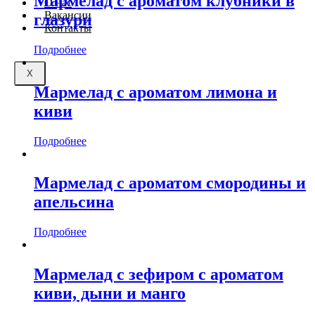
Мармелад с ароматом клубники в
О нас
Вакансии
глазури
Контакты
Подробнее
X
Мармелад с ароматом лимона и
киви
Подробнее
Мармелад с ароматом смородины и
апельсина
Подробнее
Мармелад с зефиром с ароматом
киви, дыни и манго