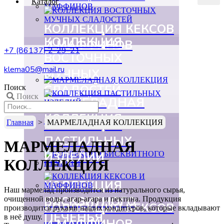
Каталог
КОЛЛЕКЦИЯ КЕКСОВ
КОЛЛЕКЦИЯ
И МАФФИНОВ
+7 (86137) 2-29-21
ВОСТОЧНЫХ
klema05@mail.ru
МУЧНЫХ
СЛАДОСТЕЙ
Поиск
Поиск
МАРМЕЛАДНАЯ
КОЛЛЕКЦИЯ
КОЛЛЕКЦИЯ
Главная
>
МАРМЕЛАДНАЯ КОЛЛЕКЦИЯ
ПАСТИЛЬНЫХ
МАРМЕЛАДНАЯ
ИЗДЕЛИЙ
КОЛЛЕКЦИЯ
КОЛЛЕКЦИЯ
Наш мармелад производится из натурального сырья,
БИСКВИТНОГО
очищенной воды, агар-агара и пектина. Продукция
КОЛЛЕКЦИЯ КЕКСОВ
производится руками наших кондитеров, которые вкладывают
ПЕЧЕНЬЯ
в неё душу.
И МАФФИНОВ