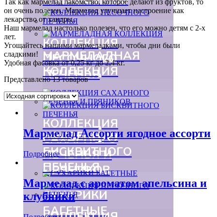
Так как мармелад лакомство, которое делают из фруктов, то
он очень полезен. Мармелад улучшает настроение как
лекарство от хандры.
Наш мармелад настолько полезен, что его можно детям с 2-х
лет.
КОЛЛЕКЦИЯ
Угощайтесь нашими мармеладками, чтобы дни были
МАРМЕЛАДНАЯ
сладкими!
ПЕСОЧНОГО
Удобная фасовка от 0,25 кг до 2,4 кг.
КОЛЛЕКЦИЯ
ПЕЧЕНЬЯ
Представлено 13 товаров
КОЛЛЕКЦИЯ
Мармелад Ассорти ягодное ассорти
КОЛЛЕКЦИЯ
САХАРНОГО
БИСКВИТНОГО
ПЕЧЕНЬЯ И
Подробнее
ПЕЧЕНЬЯ
ПРЯНИКОВ
Мармелад с ароматом апельсина и
СУХАРИКИ
клубники
БАГЕТНЫЕ
КОЛЛЕКЦИЯ
Подробнее