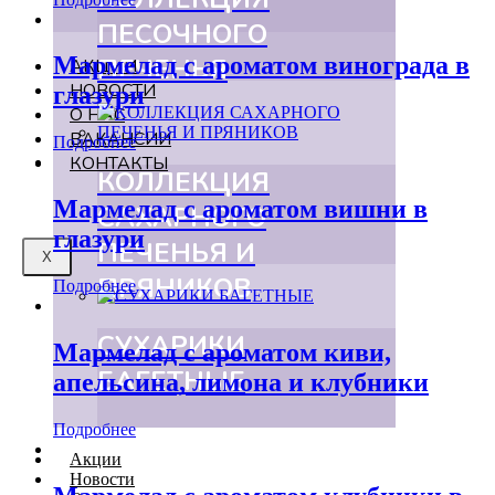
ПЕСОЧНОГО
Мармелад с ароматом винограда в
ПЕЧЕНЬЯ
АКЦИИ
НОВОСТИ
глазури
О НАС
ВАКАНСИИ
Подробнее
КОНТАКТЫ
КОЛЛЕКЦИЯ
Мармелад с ароматом вишни в
САХАРНОГО
глазури
ПЕЧЕНЬЯ И
X
ПРЯНИКОВ
Подробнее
СУХАРИКИ
Мармелад с ароматом киви,
БАГЕТНЫЕ
апельсина, лимона и клубники
Подробнее
Акции
Новости