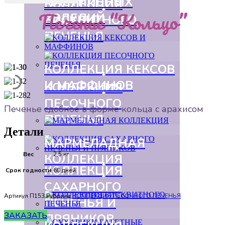
ПАСТИЛЬНЫХ
КОЛЛЕКЦИЯ
Печенье “Кольцо”
ИЗДЕЛИЙ
БИСКВИТНОГО
ПЕЧЕНЬЯ
КОЛЛЕКЦИЯ КЕКСОВ
И МАФФИНОВ
КОЛЛЕКЦИЯ
ПЕСОЧНОГО
Печенье сдобное в форме кольца с арахисом
ПЕЧЕНЬЯ
Детали
МАРМЕЛАДНАЯ
Вес
2,5 кг
КОЛЛЕКЦИЯ
КОЛЛЕКЦИЯ
Срок годности
60 дней
САХАРНОГО
Артикул
П153
Рубрика
КОЛЛЕКЦИЯ ПЕСОЧНОГО ПЕЧЕНЬЯ
ПЕЧЕНЬЯ И
ЗАКАЗАТЬ
ПРЯНИКОВ