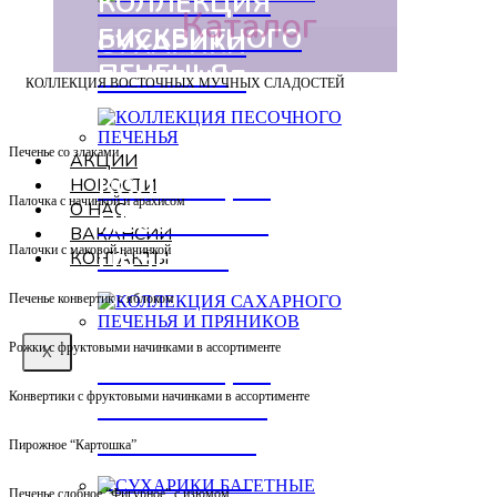
КОЛЛЕКЦИЯ
Каталог
БИСКВИТНОГО
СУХАРИКИ
ПЕЧЕНЬЯ
БАГЕТНЫЕ
КОЛЛЕКЦИЯ ВОСТОЧНЫХ МУЧНЫХ СЛАДОСТЕЙ
Печенье со злаками
АКЦИИ
КОЛЛЕКЦИЯ
НОВОСТИ
Палочка с начинкой и арахисом
О НАС
ПЕСОЧНОГО
ВАКАНСИИ
ПЕЧЕНЬЯ
Палочки с маковой начинкой
КОНТАКТЫ
Печенье конвертик с яблоком
Рожки с фруктовыми начинками в ассортименте
X
КОЛЛЕКЦИЯ
Конвертики с фруктовыми начинками в ассортименте
САХАРНОГО
ПЕЧЕНЬЯ И
Пирожное “Картошка”
ПРЯНИКОВ
Печенье сдобное “Фигурное” с изюмом