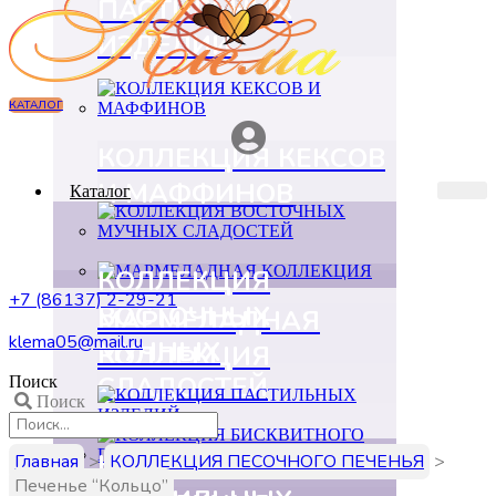
ПАСТИЛЬНЫХ
ИЗДЕЛИЙ
КАТАЛОГ
КОЛЛЕКЦИЯ КЕКСОВ
И МАФФИНОВ
Каталог
КОЛЛЕКЦИЯ
+7 (86137) 2-29-21
ВОСТОЧНЫХ
МАРМЕЛАДНАЯ
klema05@mail.ru
МУЧНЫХ
КОЛЛЕКЦИЯ
СЛАДОСТЕЙ
Поиск
Поиск
КОЛЛЕКЦИЯ
Главная
>
КОЛЛЕКЦИЯ ПЕСОЧНОГО ПЕЧЕНЬЯ
>
Печенье “Кольцо”