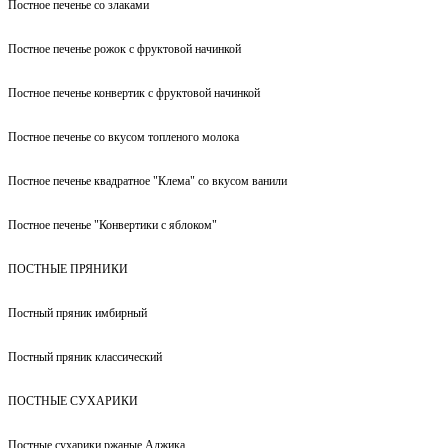
Постное печенье со злаками
Постное печенье рожок с фруктовой начинкой
Постное печенье конвертик с фруктовой начинкой
Постное печенье со вкусом топленого молока
Постное печенье квадратное "Клема" со вкусом ванили
Постное печенье "Конвертики с яблоком"
ПОСТНЫЕ ПРЯНИКИ
Постный пряник имбирный
Постный пряник классический
ПОСТНЫЕ СУХАРИКИ
Постные сухарики ржаные Аджика